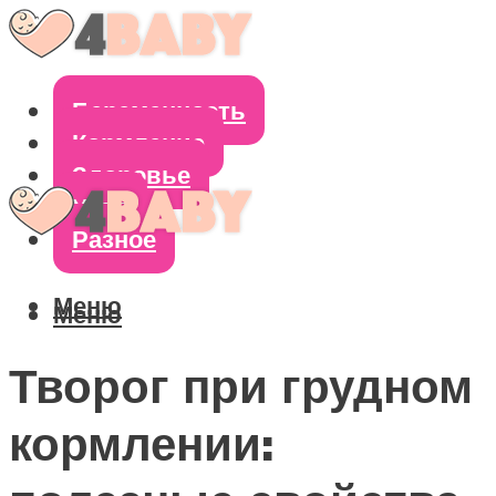
Беременность
Кормление
Здоровье
Уход
Разное
Меню
Меню
Творог при грудном
кормлении: