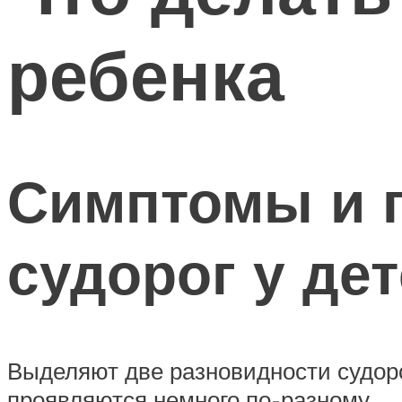
ребенка
Симптомы и 
судорог у де
Выделяют две разновидности судор
проявляются немного по-разному.