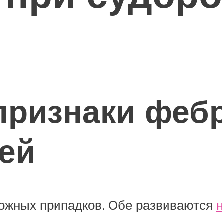
признаки феб
тей
ожных припадков. Обе развиваются