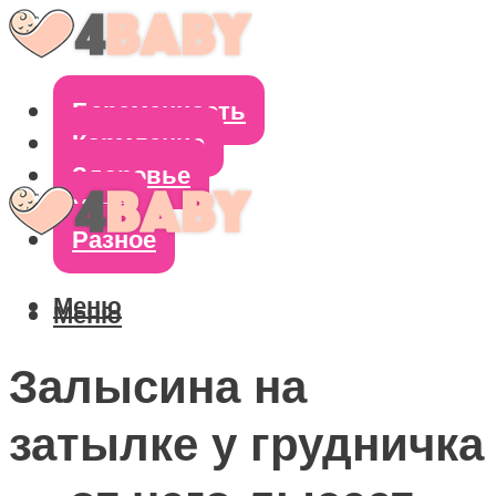
Беременность
Кормление
Здоровье
Уход
Разное
Меню
Меню
Залысина на
затылке у грудничка