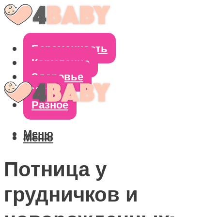
Беременность
Кормление
Здоровье
Уход
Разное
Меню
Меню
Потница у
грудничков и