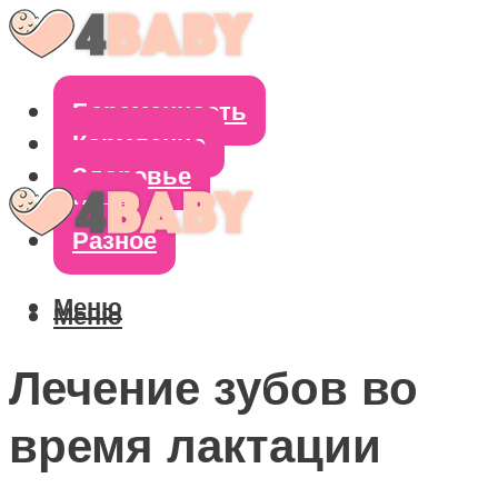
Беременность
Кормление
Здоровье
Уход
Разное
Меню
Меню
Лечение зубов во
время лактации