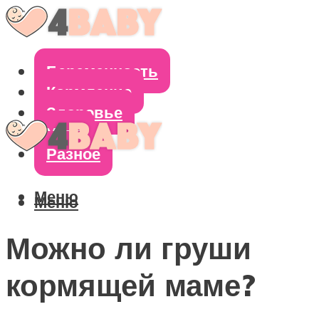
Беременность
Кормление
Здоровье
Уход
Разное
Меню
Меню
Можно ли груши
кормящей маме?