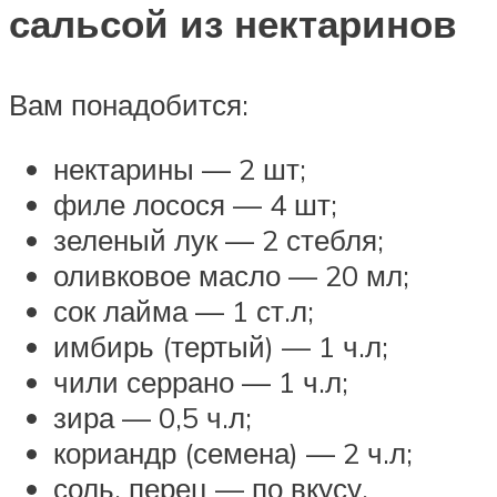
сальсой из нектаринов
Вам понадобится:
нектарины — 2 шт;
филе лосося — 4 шт;
зеленый лук — 2 стебля;
оливковое масло — 20 мл;
сок лайма — 1 ст.л;
имбирь (тертый) — 1 ч.л;
чили серрано — 1 ч.л;
зира — 0,5 ч.л;
кориандр (семена) — 2 ч.л;
соль, перец — по вкусу.