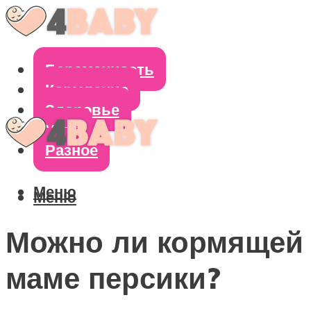
Беременность
Кормление
Здоровье
Уход
Разное
Меню
Меню
Можно ли кормящей
маме персики?