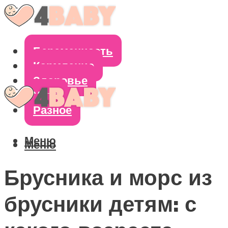
Беременность
Кормление
Здоровье
Уход
Разное
Меню
Меню
Брусника и морс из
брусники детям: с