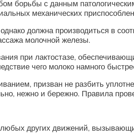
ом борьбы с данным патологическим
иальных механических приспособлени
 однако должна производиться в соо
ассажа молочной железы.
вания при лактостазе, обеспечивающ
едствие чего молоко намного быстрее
ванием, призван не разбить уплотне
ьно, нежно и бережно. Правила пров
 любых других движений, вызывающ