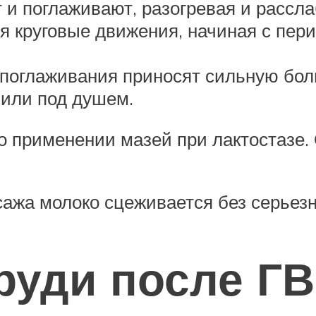
 и поглаживают, разогревая и рассла
 круговые движения, начиная с пер
е поглаживания приносят сильную бол
 или под душем.
о применении мазей при лактостазе.
ажа молоко сцеживается без серьез
руди после ГВ