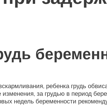
рудь беремен
вскармливания, ребенка грудь обвиса
 изменения, за грудью в период бер
рвых недель беременности рекоменду