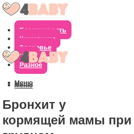
Беременность
Кормление
Здоровье
Уход
Разное
Меню
Меню
Бронхит у
кормящей мамы при