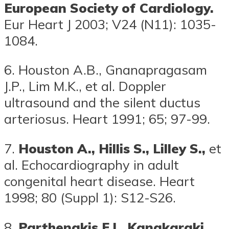
European Society of Cardiology.
Eur Heart J 2003; V24 (N11): 1035-
1084.
6. Houston A.B., Gnanapragasam
J.P., Lim M.K., et al. Doppler
ultrasound and the silent ductus
arteriosus. Heart 1991; 65; 97-99.
7.
Houston
A.,
Hillis S.,
Lilley S.,
et
al. Echocardiography in adult
congenital heart disease. Heart
1998; 80 (Suppl 1): S12-S26.
8.
Parthenakis F.I.,
Kanakaraki