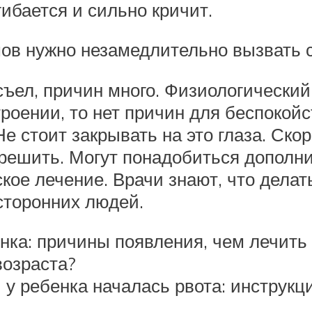
бается и сильно кричит.
ов нужно незамедлительно вызвать с
 съел, причин много. Физиологически
троении, то нет причин для беспокой
е стоит закрывать на это глаза. Ско
решить. Могут понадобиться дополн
ое лечение. Врачи знают, что делат
сторонних людей.
ка: причины появления, чем лечить и
возраста?
 у ребенка началась рвота: инструкц