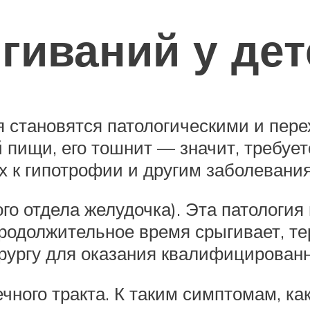
гиваний у дет
я становятся патологическими и пере
 пищи, его тошнит — значит, требует
х к гипотрофии и другим заболевани
о отдела желудочка). Эта патология
родолжительное время срыгивает, тер
ирургу для оказания квалифицирован
ного тракта. К таким симптомам, как