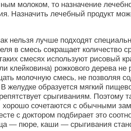
иным молоком, то назначение лечебн
я. Назначить лечебный продукт може
как нельзя лучше подходят специаль
теля в смесь сокращает количество с
 таких смесях используют рисовый 
ли клейковина) рожкового дерева не 
ущать молочную смесь, не позволяя 
В желудке образуется мягкий пищево
препятствует срыгиваниям. Поэтому 
ни хорошо сочетаются с обычными зам
сте с доктором подбирает это соотн
а — пюре, каши — срыгивания стано