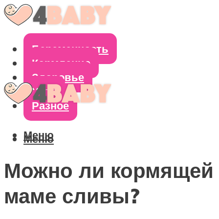
Беременность
Кормление
Здоровье
Уход
Разное
Меню
Меню
Можно ли кормящей
маме сливы?