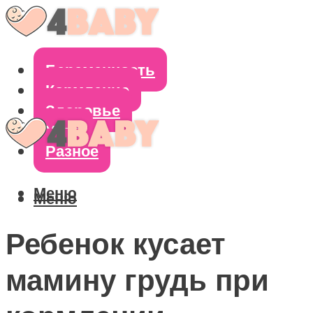
Беременность
Кормление
Здоровье
Уход
Разное
Меню
Меню
Ребенок кусает
мамину грудь при