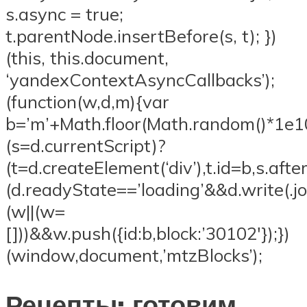
s.async = true;
t.parentNode.insertBefore(s, t); })
(this, this.document,
‘yandexContextAsyncCallbacks’);
(function(w,d,m){var
b=’m’+Math.floor(Math.random()*1e10)
(s=d.currentScript)?
(t=d.createElement(‘div’),t.id=b,s.after
(d.readyState==’loading’&&d.write(.joi
(w||(w=
[]))&&w.push({id:b,block:’30102′});})
(window,document,’mtzBlocks’);
Рецепты: готовим