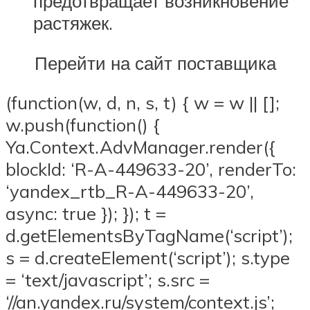
предотвращает возникновение
растяжек.
Перейти на сайт поставщика
(function(w, d, n, s, t) { w = w || [];
w.push(function() {
Ya.Context.AdvManager.render({
blockId: ‘R-A-449633-20’, renderTo:
‘yandex_rtb_R-A-449633-20’,
async: true }); }); t =
d.getElementsByTagName(‘script’);
s = d.createElement(‘script’); s.type
= ‘text/javascript’; s.src =
‘//an.yandex.ru/system/context.js’;