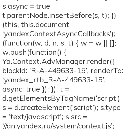
s.async = true;
t.parentNode.insertBefore(s, t); })
(this, this.document,
‘yandexContextAsyncCallbacks’);
(function(w, d, n, s, t) { w = w || [];
w.push(function() {
Ya.Context.AdvManager.render({
blockId: ‘R-A-449633-15’, renderTo:
‘yandex_rtb_R-A-449633-15’,
async: true }); }); t =
d.getElementsByTagName(‘script’);
s = d.createElement(‘script’); s.type
= ‘text/javascript’; s.src =
‘//an.yandex.ru/system/context.js’;