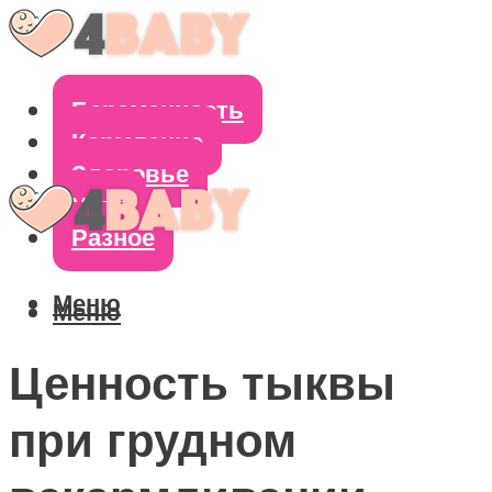
Беременность
Кормление
Здоровье
Уход
Разное
Меню
Меню
Ценность тыквы
при грудном