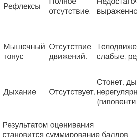
Полное
Недостато
Рефлексы
отсутствие.
выраженно
Мышечный
Отсутствие
Телодвиже
тонус
движений.
слабые, ре
Стонет, д
Дыхание
Отсутствует.
нерегуляр
(гиповенти
Результатом оценивания
становится суммирование баллов