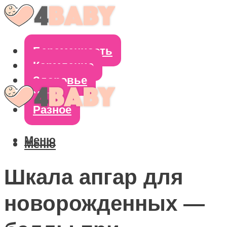
Беременность
Кормление
Здоровье
Уход
Разное
Меню
Меню
Шкала апгар для
новорожденных —