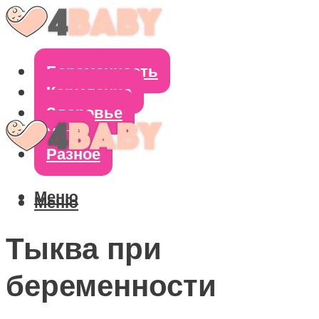
Беременность
Кормление
Здоровье
Уход
Разное
Меню
Меню
Тыква при
беременности