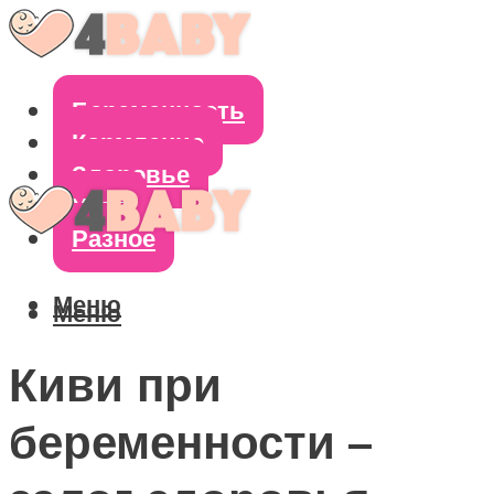
Беременность
Кормление
Здоровье
Уход
Разное
Меню
Меню
Киви при
беременности –