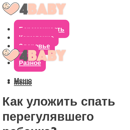
Беременность
Кормление
Здоровье
Уход
Разное
Меню
Меню
Как уложить спать
перегулявшего