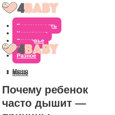
Беременность
Кормление
Здоровье
Уход
Разное
Меню
Меню
Почему ребенок
часто дышит —