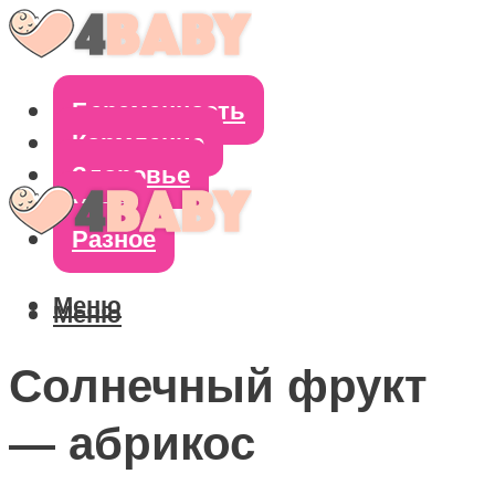
Беременность
Кормление
Здоровье
Уход
Разное
Меню
Меню
Солнечный фрукт
— абрикос