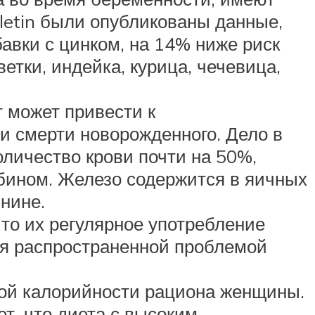
lletin были опубликованы данные,
вки с цинком, на 14% ниже риск
тки, индейка, курица, чечевица,
 может привести к
и смерти новорожденного. Дело в
оличество крови почти на 50%,
обином. Железо содержится в яичных
инине.
то их регулярное употребление
ся распространенной проблемой
ной калорийности рациона женщины.
ет, что диета с высоким