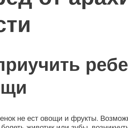
сти
приучить ребе
ощи
енок не ест овощи и фрукты. Возможн
олеть животик или зубы, возникнуть 