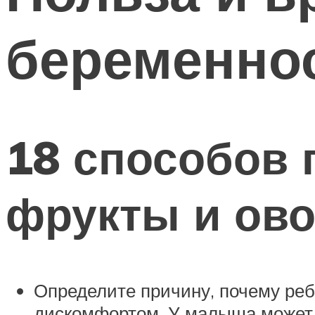
беременно
18 способов 
фрукты и ов
Определите причину, почему реб
дискомфортом. У малыша может б