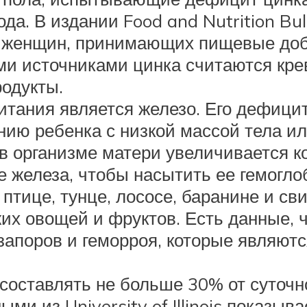
да. В издании Food and Nutrition Bu
х женщин, принимающих пищевые доба
 источниками цинка считаются креве
родукты.
тания является железо. Его дефицит
ю ребенка с низкой массой тела ил
 в организме матери увеличивается к
е железа, чтобы насытить ее гемогл
птице, тунце, лососе, баранине и св
их овощей и фруктов. Есть данные, ч
запоров и геморроя, которые являют
 составлять не больше 30% от суточ
и из University of Illinois показыва