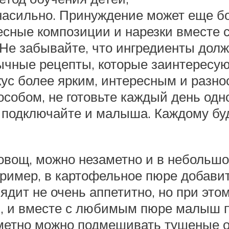
насильно. Принуждение может еще бо
есные композиции и нарезки вместе 
Не забывайте, что ингредиенты должн
чные рецепты, которые заинтересуют
кус более ярким, интересным и разн
обом, не готовьте каждый день одно
й подключайте и малыша. Каждому буд
 овощ, можно незаметно и в небольшо
пример, в картофельное пюре добави
лядит не очень аппетитно, но при эт
м, и вместе с любимым пюре малыш 
метно можно подмешивать тушеные о