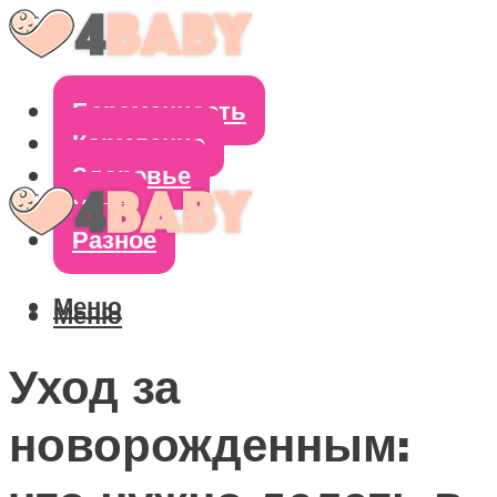
Беременность
Кормление
Здоровье
Уход
Разное
Меню
Меню
Уход за
новорожденным: