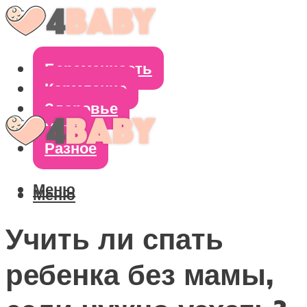
Беременность
Кормление
Здоровье
Уход
Разное
Меню
Меню
Учить ли спать
ребенка без мамы,