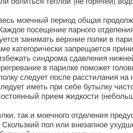
ли облиться теплой (не горячей) во
 весь моечный период общая продолж
Каждое посещение парного отделения 
ется занимать верхние полки в пари
аме категорически запрещается прин
 избежать синдрома сдавления нижней
ерегревание в парилке поможет голов
полку следует после расстилания на 
едует иметь при себе бутылку чистой
. Постоянный прием жидкости (неболь
илки, так и моечного отделения пред
 Скользкий пол или внезапное ухудш