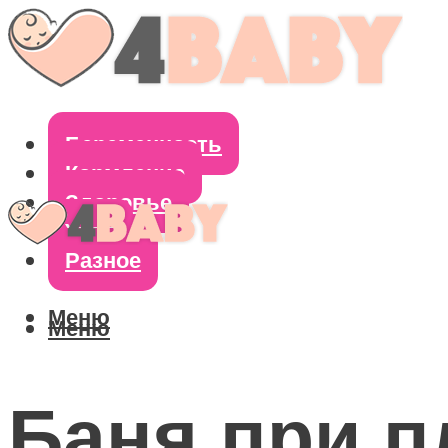
Беременность
Кормление
Здоровье
Уход
Разное
Меню
Меню
Баня при 