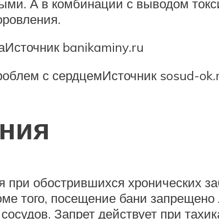
ыми. А в комбинации с выводом токс
оровления.
аИсточник banikaminy.ru
роблем с сердцемИсточник sosud-ok.
ания
ся при обострившихся хронических з
ме того, посещение бани запрещено
осудов. Запрет действует при тахика