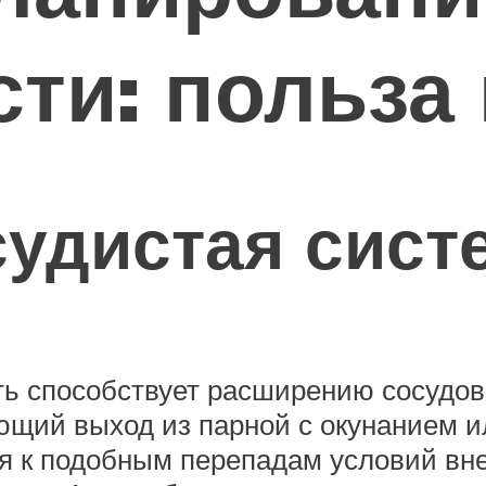
ти: польза
удистая сист
 способствует расширению сосудов
ющий выход из парной с окунанием ил
я к подобным перепадам условий вн