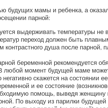
ью будущих мамы и ребенка, а оказал
осещении парной:
уется выдерживать температуры не 
ератур переход должен быть плавным
м контрастного душа после парной, 
ной беременной рекомендуется обяз
. В любой момент будущей маме может
то негативно скажется на состоянии
ременной и ее состояние (возникнов
еобходимую помощь, выведя женщину 
рной. По выходу из парилки будущей