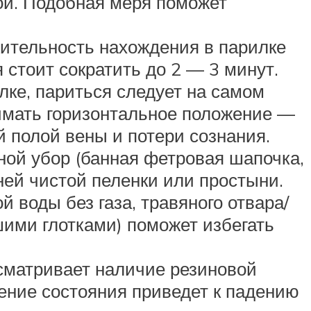
дой. Подобная меря поможет
ительность нахождения в парилке
стоит сократить до 2 — 3 минут.
лке, париться следует на самом
имать горизонтальное положение —
 полой вены и потери сознания.
ной убор (банная фетровая шапочка,
ней чистой пеленки или простыни.
 воды без газа, травяного отвара/
шими глотками) поможет избегать
усматривает наличие резиновой
ение состояния приведет к падению