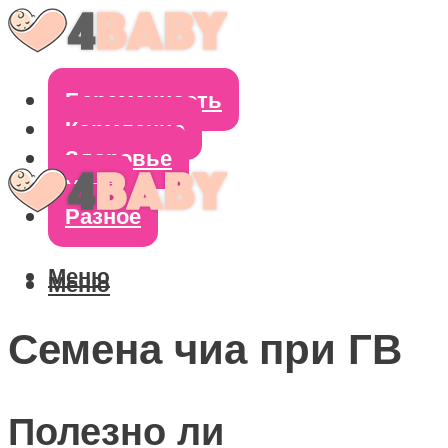
Беременность
Кормление
Здоровье
Уход
Разное
Меню
Меню
Семена чиа при ГВ
Полезно ли