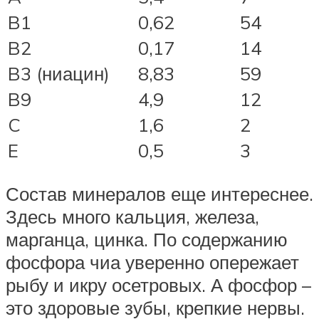
B1
0,62
54
B2
0,17
14
B3 (ниацин)
8,83
59
B9
4,9
12
C
1,6
2
E
0,5
3
Состав минералов еще интереснее.
Здесь много кальция, железа,
марганца, цинка. По содержанию
фосфора чиа уверенно опережает
рыбу и икру осетровых. А фосфор –
это здоровые зубы, крепкие нервы.