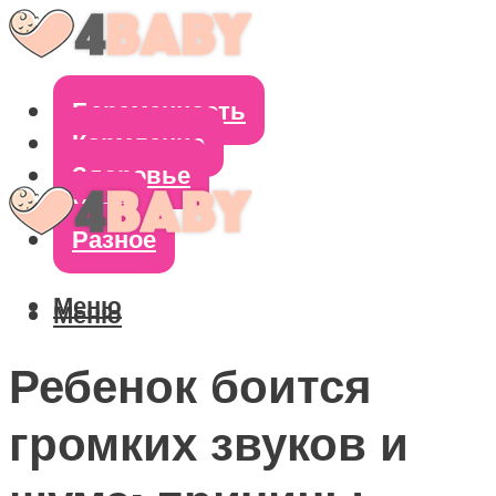
Беременность
Кормление
Здоровье
Уход
Разное
Меню
Меню
Ребенок боится
громких звуков и