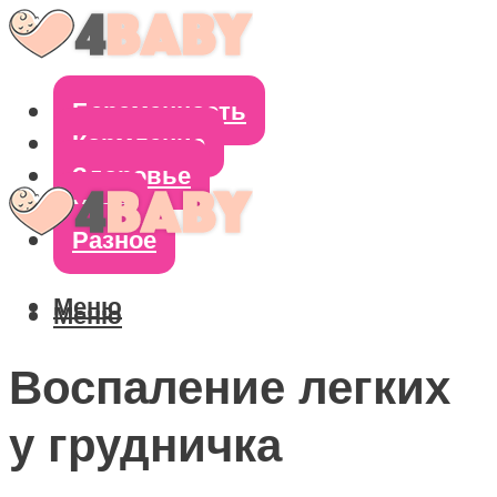
Беременность
Кормление
Здоровье
Уход
Разное
Меню
Меню
Воспаление легких
у грудничка