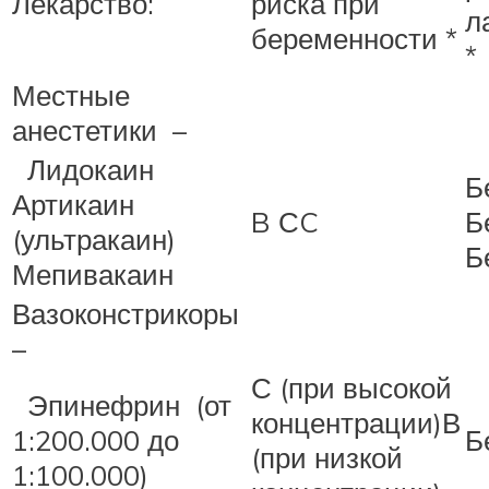
Лекарство:
риска при
л
беременности *
*
Местные
анестетики –
Лидокаин
Б
Артикаин
B СC
Б
(ультракаин)
Б
Мепивакаин
Вазоконстрикоры
–
С (при высокой
Эпинефрин (от
концентрации)В
1:200.000 до
Б
(при низкой
1:100.000)