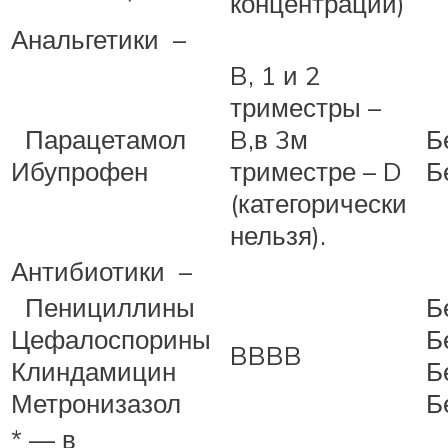
концентрации)
Анальгетики –
B, 1 и 2
триместры –
Парацетамол
B,в 3м
Б
Ибупрофен
триместре – D
Б
(категорически
нельзя).
Антибиотики –
Пенициллины
Б
Цефалоспорины
Б
BBBB
Клиндамицин
Б
Метронизазол
Б
* — в