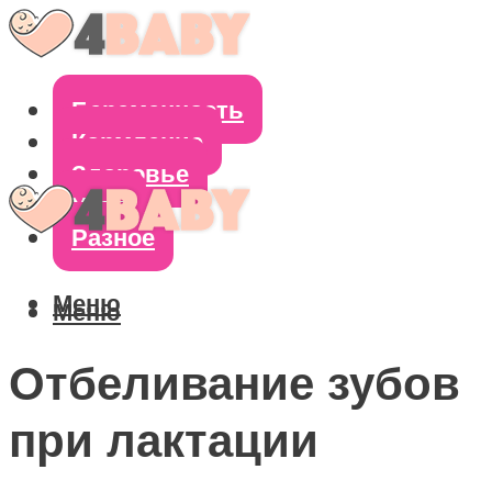
Беременность
Кормление
Здоровье
Уход
Разное
Меню
Меню
Отбеливание зубов
при лактации