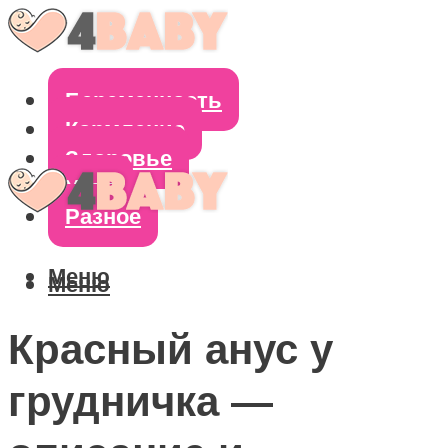
Беременность
Кормление
Здоровье
Уход
Разное
Меню
Меню
Красный анус у
грудничка —