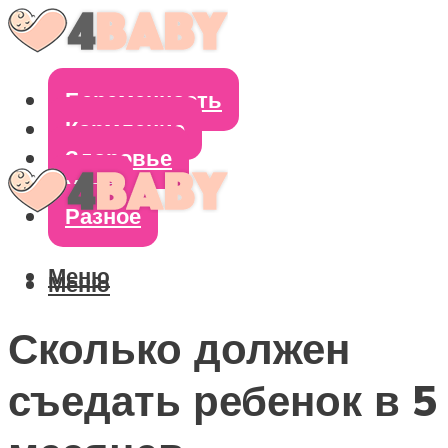
Беременность
Кормление
Здоровье
Уход
Разное
Меню
Меню
Сколько должен
съедать ребенок в 5