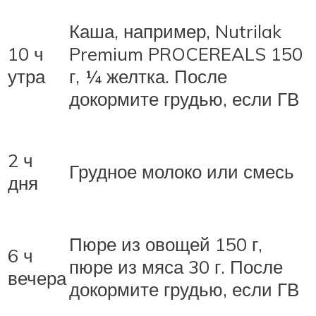
Каша, например, Nutrilak
10 ч
Premium PROCEREALS 150
утра
г, ¼ желтка. После
докормите грудью, если ГВ
2 ч
Грудное молоко или смесь
дня
Пюре из овощей 150 г,
6 ч
пюре из мяса 30 г. После
вечера
докормите грудью, если ГВ