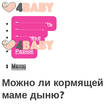
Беременность
Кормление
Здоровье
Уход
Разное
Меню
Меню
Можно ли кормящей
маме дыню?