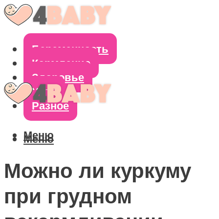
Беременность
Кормление
Здоровье
Уход
Разное
Меню
Меню
Можно ли куркуму
при грудном