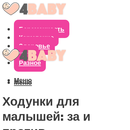
Беременность
Кормление
Здоровье
Уход
Разное
Меню
Меню
Ходунки для
малышей: за и