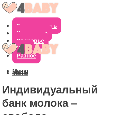
Беременность
Кормление
Здоровье
Уход
Разное
Меню
Меню
Индивидуальный
банк молока –