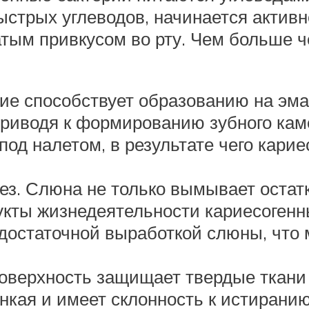
быстрых углеводов, начинается актив
тым привкусом во рту. Чем больше че
ие способствует образованию на эма
приводя к формированию зубного каме
 под налетом, в результате чего кари
з. Слюна не только вымывает остатк
дукты жизнедеятельности кариесогенн
достаточной выработкой слюны, что 
верхность защищает твердые ткани 
кая и имеет склонность к истиранию,