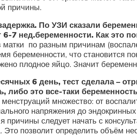
ой причины.
задержка. По УЗИ сказали беремен
 6-7 нед.беременности. Как это п
 матки по разным причинам (воспален
емя беременности, что становится по
ужено плодное яйцо. Значит беременн
есячных 6 день, тест сделала – от
, либо это все-таки беременност
 менструаций множество: от воспали
нального напряжения до эндокринных
я причины следует начать с консульт
а. Это позволит определить объём не