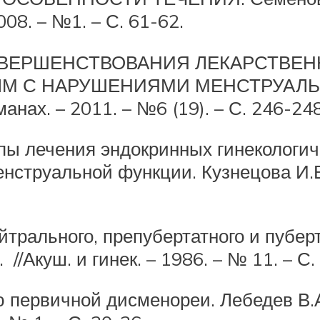
08. – №1. – С. 61-62.
ОВЕРШЕНСТВОВАНИЯ ЛЕКАРСТВЕ
 С НАРУШЕНИЯМИ МЕНСТРУАЛЬНОГ
анах. – 2011. – №6 (19). – С. 246-248
ипы лечения эндокринных гинекологи
струальной функции. Кузнецова И.В. 
йтрального, препубертатного и пубер
 //Акуш. и гинек. – 1986. – № 11. – С.
первичной дисменореи. Лебедев В.А.,