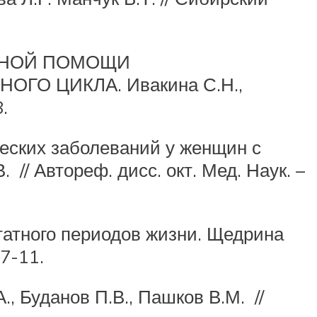
ННОЙ ПОМОЩИ
О ЦИКЛА. Ивакина С.Н.,
.
ческих заболеваний у женщин с
// Автореф. дисс. окт. Мед. Наук. –
татного периодов жизни. Щедрина
 7-11.
 Буданов П.В., Пашков В.М. //