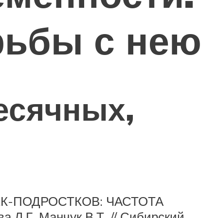
рьбы с нею
есячных,
К-ПОДРОСТКОВ: ЧАСТОТА
Г. Манчук В.Т. // Сибирский