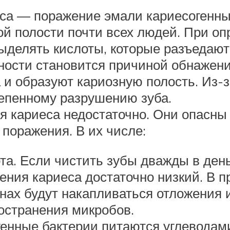
еса — поражение эмали кариесогенн
вой полости почти всех людей. При 
ыделять кислоты, которые разъедают
ости становится причиной обнажения
и образуют кариозную полость. Из-з
тепенному разрушению зуба.
я кариеса недостаточно. Они опасны 
поражения. В их числе:
та. Если чистить зубы дважды в ден
ления кариеса достаточно низкий. В 
нах будут накапливаться отложения 
остранения микробов.
енные бактерии питаются углеводами