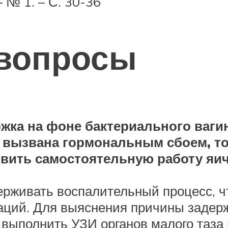
– № 1. – С. 30-36
вопросы
жка на фоне бактериального вагин
а вызвана гормональным сбоем, то
вить самостоятельную работу яи
ерживать воспалительный процесс, ч
аций. Для выяснения причины задер
, выполнить УЗИ органов малого таза