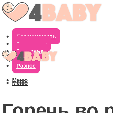
Беременность
Кормление
Здоровье
Уход
Разное
Меню
Меню
Горечь во 