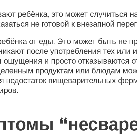
ют ребёнка, это может случиться на 
аться не готовой к внезапной перег
ебёнка от еды. Это может быть не пр
икают после употребления тех или ин
 ощущения и просто отказываются от 
еделенным продуктам или блюдам мож
ся недостаток пищеварительных ферм
иров.
томы “несваре