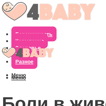
Беременность
Кормление
Здоровье
Уход
Разное
Меню
Меню
Боли в жив