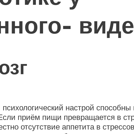
нного- вид
озг
и психологический настрой способн
Если приём пищи превращается в стре
тно отсутствие аппетита в стрессово