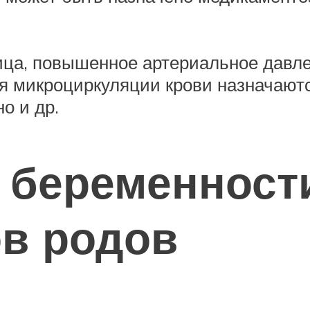
ица, повышенное артериальное давле
я микроциркуляции крови назначают
о и др.
 беременност
ов родов