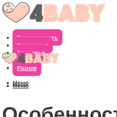
Беременность
Кормление
Здоровье
Уход
Разное
Меню
Меню
Особенност