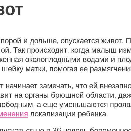
вот
 порой и дольше, опускается живот. П
й. Так происходит, когда малыш изме
женная околоплодными водами и плод
шейку матки, помогая ее размягчени
 начинает замечать, что ей внезапно
ит на органы брюшной области, даж
свободным, а еще уменьшаются прояв
зменения
локализации ребенка.
ускаться не в 36 недель беременнос