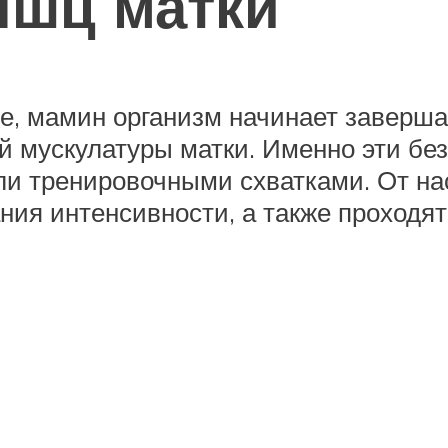
ышц матки
че, мамин организм начинает завер
й мускулатуры матки. Именно эти бе
и тренировочными схватками. От на
ания интенсивности, а также проходя