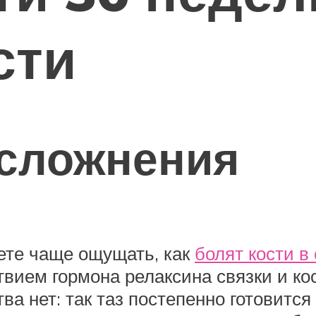
сти
сложнения
ете чаще ощущать, как
болят кости в
твием гормона релаксина связки и ко
ва нет: так таз постепенно готовитс