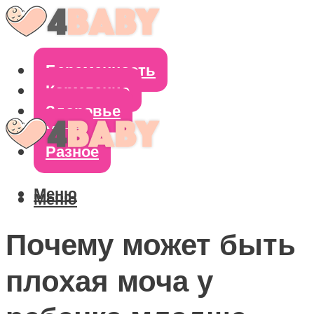
Беременность
Кормление
Здоровье
Уход
Разное
Меню
Меню
Почему может быть
плохая моча у