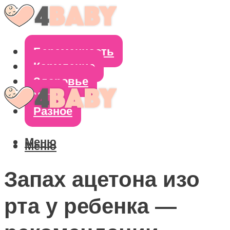
Беременность
Кормление
Здоровье
Уход
Разное
Меню
Меню
Запах ацетона изо
рта у ребенка —