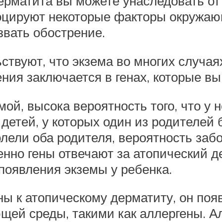
дерматита вы можете унаследовать от
оцируют некоторые факторы окружаю
звать обострение.
твуют, что экзема во многих случаях
ения заключается в генах, которые в
ой, высока вероятность того, что у н
детей, у которых один из родителей
лели оба родителя, вероятность забо
менно гены отвечают за атопический д
появления экземы у ребенка.
ы к атопическому дерматиту, он появ
й среды, такими как аллергены. Алл