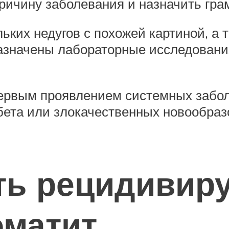
ричину заболевания и назначить гра
ьких недугов с похожей картиной, а
азначены лабораторные исследования
первым проявлением системных забо
абета или злокачественных новообра
ать рецидиви
оматит