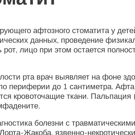
рующего афтозного стоматита у детей
ических данных, проведение физика
ь рот, лицо при этом остается полн
олости рта врач выявляет на фоне зд
по периферии до 1 сантиметра. Афта
тся кровоточащие ткани. Пальпация
мфадените.
ностика болезни с травматическими 
Лорта-Жакоба, язвенно-некротическ