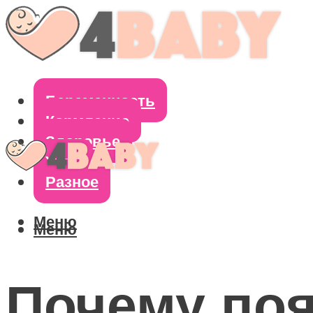
Беременность
Кормление
Здоровье
Уход
Разное
Меню
Меню
Почему поя