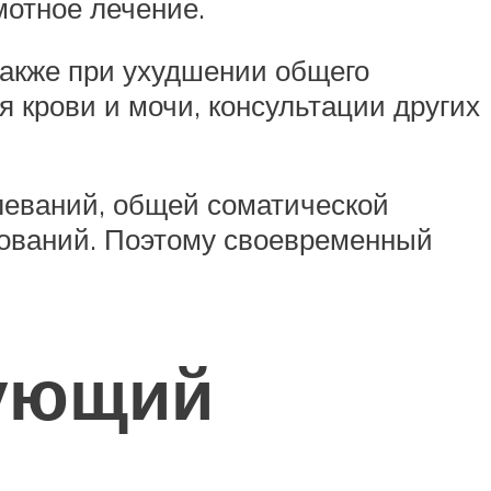
мотное лечение.
 также при ухудшении общего
 крови и мочи, консультации других
леваний, общей соматической
зований. Поэтому своевременный
рующий