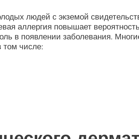
лодых людей с экземой свидетельству
щевая аллергия повышает вероятнос
 роль в появлении заболевания. Мно
в том числе:
ического дермат