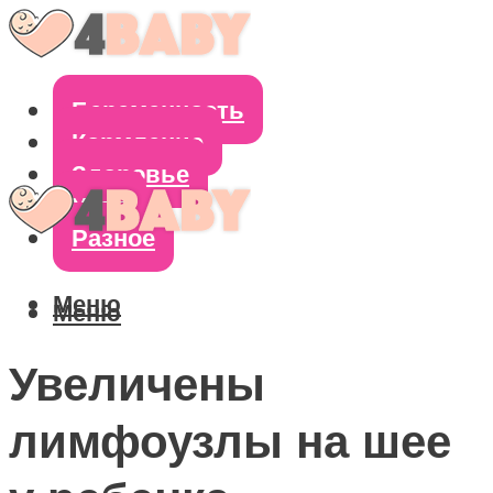
Беременность
Кормление
Здоровье
Уход
Разное
Меню
Меню
Увеличены
лимфоузлы на шее