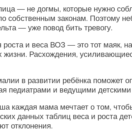
блица — не догмы, которые нужно соб
 по собственным законам. Поэтому н
ельта — уже повод бить тревогу.
роста и веса ВОЗ — это тот маяк, н
их жизни. Расхождения, усиливающие
малии в развитии ребёнка поможет о
нятая педиатрами и ведущими детским
а каждая мама мечтает о том, чтоб
ких данных таблиц веса и роста дет
ют отклонения.