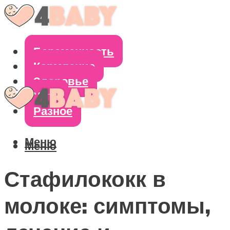
Беременность
Кормление
Здоровье
Уход
Разное
Меню
Меню
Стафилококк в
молоке: симптомы,