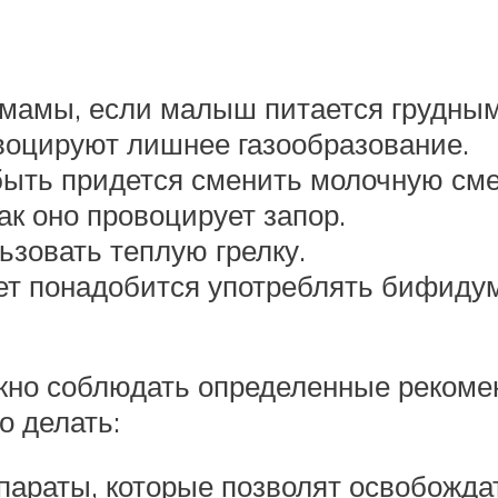
мамы, если малыш питается грудным
воцируют лишнее газообразование.
ть придется сменить молочную смес
ак оно провоцирует запор.
ьзовать теплую грелку.
жет понадобится употреблять бифиду
жно соблюдать определенные рекоме
о делать:
араты, которые позволят освобождат