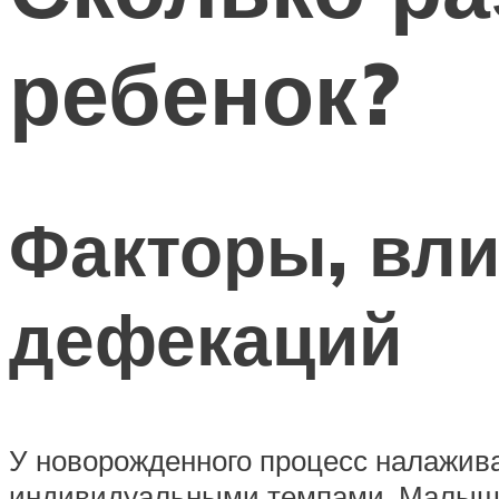
ребенок?
Факторы, вл
дефекаций
У новорожденного процесс налажив
индивидуальными темпами. Малыш ка