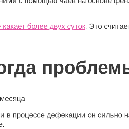
 ними с помощью чаёв на основе фен
 какает более двух суток
. Это считае
когда проблем
 месяца
и в процессе дефекации он сильно на
е.