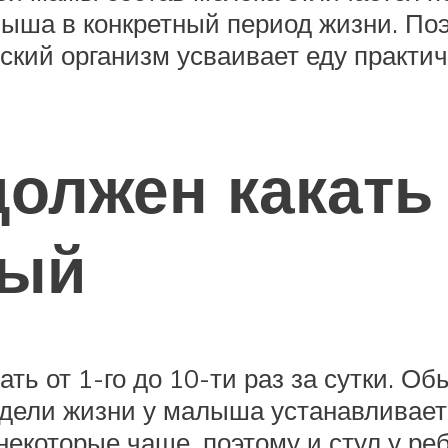
ыша в конкретный период жизни. Поэ
ский организм усваивает еду практич
должен какать
ный
ть от 1-го до 10-ти раз за сутки. О
едели жизни у малыша устанавливае
некоторые чаще, поэтому и стул у ре