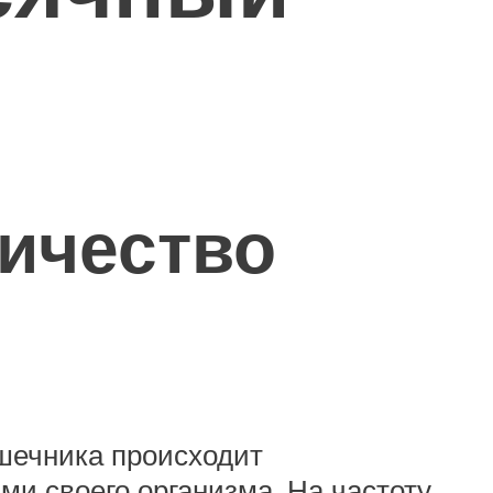
ичество
шечника происходит
и своего организма. На частоту