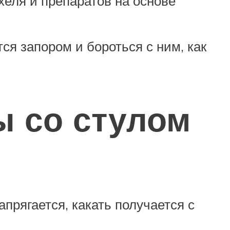
хеля и препаратов на основе
тся запором и бороться с ним, как
ы со стулом
прягается, какать получается с