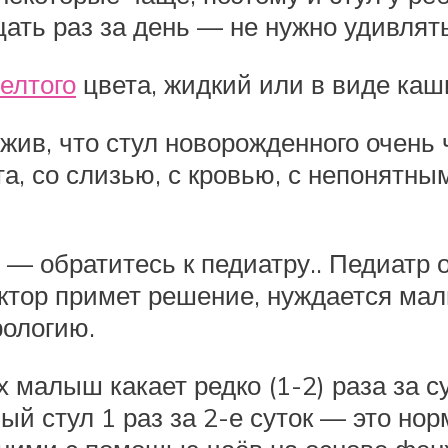
ть раз за день — не нужно удивлятьс
елтого
цвета, жидкий или в виде каш
ив, что стул новорожденного очень ч
та, со слизью, с кровью, с непонят
 — обратитесь к педиатру.. Педиатр 
ктор примет решение, нуждается мал
рологию.
 малыш какает редко (1-2) раза за с
й стул 1 раз за 2-е суток — это нор