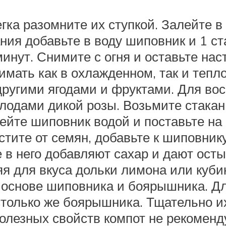
егка разомните их ступкой. Залейте 
ания добавьте в воду шиповник и 1 с
инут. Снимите с огня и оставьте нас
мать как в охлажденном, так и тепл
другими ягодами и фруктами. Для во
лодами дикой розы. Возьмите стакан
лейте шиповник водой и поставьте на
стите от семян, добавьте к шиповник
 в него добавляют сахар и дают осты
я для вкуса дольки лимона или куби
а основе шиповника и боярышника. Д
столько же боярышника. Тщательно и
полезных свойств компот не рекоменд