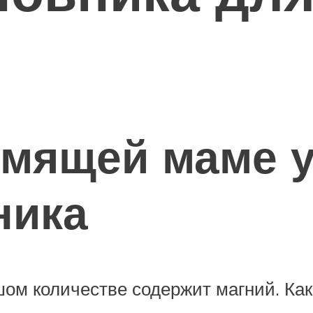
рмящей маме 
ника
ом количестве содержит магний. Как 