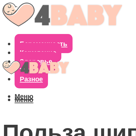
Беременность
Кормление
Здоровье
Уход
Разное
Меню
Меню
Польза ши