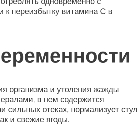
употреблять одновременно с
и к переизбытку витамина С в
беременности
ия организма и утоления жажды
нералами, в нем содержится
ри сильных отеках, нормализует стул
ак и свежие ягоды.