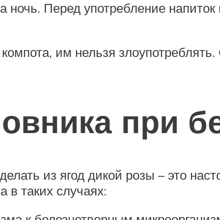
 на ночь. Перед употребление напито
 компота, им нельзя злоупотреблять.
овника при б
делать из ягод дикой розы – это нас
 в таких случаях:
зма к болезнетворным микроорганиз