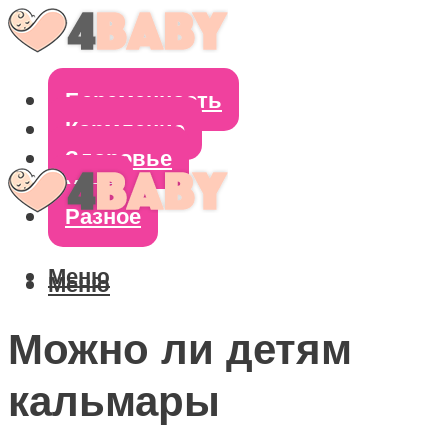
Беременность
Кормление
Здоровье
Уход
Разное
Меню
Меню
Можно ли детям
кальмары