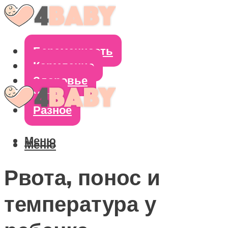
Беременность
Кормление
Здоровье
Уход
Разное
Меню
Меню
Рвота, понос и
температура у