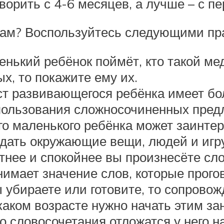
ворить с 4-6 месяцев, а лучше – с пе
овам? Воспользуйтесь следующими пр
енький ребёнок поймёт, кто такой мед
х, то покажите ему их.
т развивающегося ребёнка имеет бол
использования сложносочиненных пред
о маленького ребёнка может заинтер
ать окружающие вещи, людей и игру
тнее и спокойнее вы произнесёте сло
онимает значение слов, которые прог
 убираете или готовите, то сопровож
 каком возрасте нужно начать этим з
 словосочетания отложатся у него на