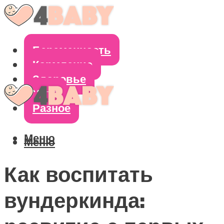
Беременность
Кормление
Здоровье
Уход
Разное
Меню
Меню
Как воспитать
вундеркинда: